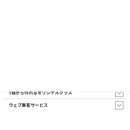
トップページ
店舗・アクセス
取扱商品・サービス
印鑑・はんこ
店舗・オフィス印刷
ウェア・タオル
販促品・ノベルティ
1個から作れるオリジナルグッズ
ウェブ集客サービス