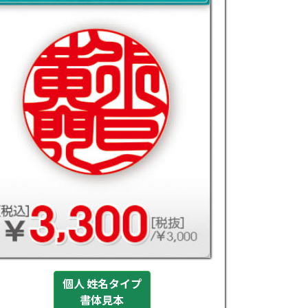
個人 姓名タイプ
書体見本