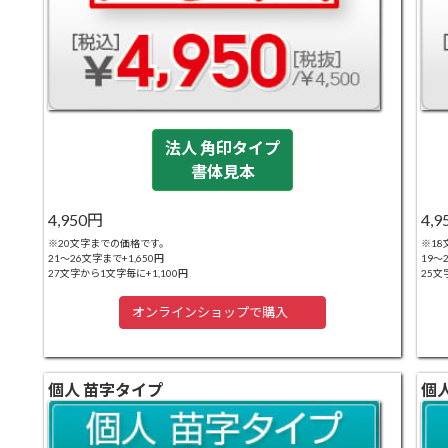
法人 角印タイプ
書体見本
4,950円
4,
※20文字までの価格です。
※1
21～26文字まで+1,650円
19～
27文字から1文字毎に+1,100円
25文
オンラインショップで購入
個人 苗字タイプ
個