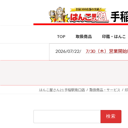
コ
ナ
ン
ビ
テ
ゲ
ン
ー
ツ
シ
TOP
取扱商品
印鑑・はんこ
へ
ョ
ス
ン
2026/07/22/
7/30（木）営業開
キ
に
ッ
移
プ
動
はんこ屋さん21 手稲駅南口店
取扱商品・サービス
検
索: