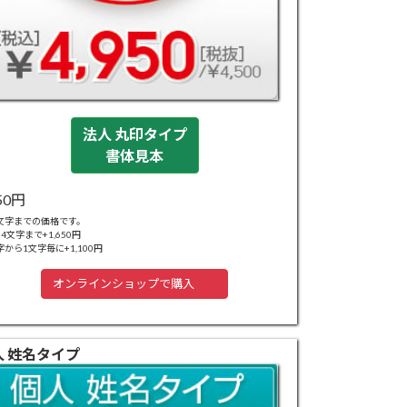
法人 丸印タイプ
書体見本
950円
8文字までの価格です。
24文字まで+1,650円
字から1文字毎に+1,100円
オンラインショップで購入
人 姓名タイプ