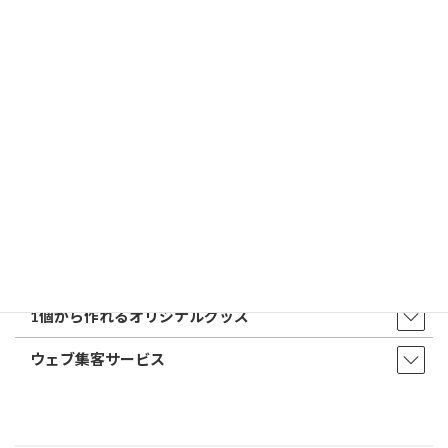
トップページ
店舗・アクセス
取扱商品・サービス
印鑑・はんこ
店舗・オフィス印刷
ウェア・タオル
販促品・ノベルティ
1個から作れるオリジナルグッズ
ウェブ集客サービス