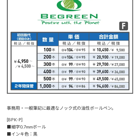
事務用・一般筆記に最適なノック式の油性ボールペン。
[BPK-P]
■細字0.7mmボール
■インキ色：黒