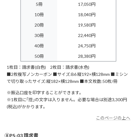
5冊
17,050円
10冊
18,040円
20冊
19,580円
30冊
22,440円
40冊
24,750円
50冊
28,380円
1枚目：請求書(白色) 2枚目：請求書(水色)
■2枚複写ノンカーボン ■サイズ:B6 縦192×横128mm ■ミシン
で切り取ったサイズ:縦182×横128mm ■本文枚数:50枚/冊
※振込口座を印字することができます。
※1枚目に｢控｣の文字は入りません。必要な場合は別途3,300円
(税込)がかかります。
このページの上へ
⑧PS-03 請求書