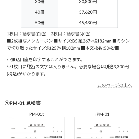
30冊
30,800円
40冊
37,620円
50冊
45,430円
1枚目：請求書(白色) 2枚目：請求書(水色)
■2枚複写ノンカーボン ■サイズ:B5 縦267×横182mm ■ミシン
で切り取ったサイズ:縦257×横182mm ■本文枚数:50枚/冊
※振込口座を印字することができます。
※1枚目に｢控｣の文字は入りません。必要な場合は別途3,300円
(税込)がかかります。
このページの上へ
⑨PM-01 見積書
PM-01t
iPM-01