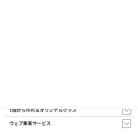
トップページ
店舗・アクセス
取扱商品・サービス
印鑑・はんこ
店舗・オフィス印刷
ウェア・タオル
販促品・ノベルティ
1個から作れるオリジナルグッズ
ウェブ集客サービス