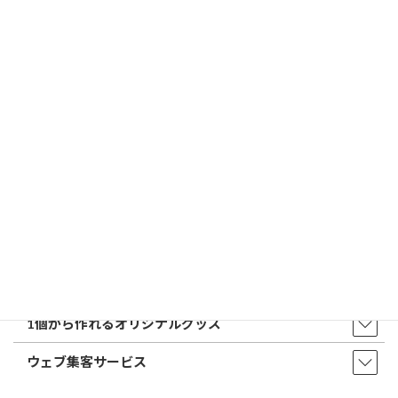
はんこ屋さん21からのお知らせ一覧 ≫
トップページ
店舗・アクセス
取扱商品・サービス
印鑑・はんこ
店舗・オフィス印刷
ウェア・タオル
販促品・ノベルティ
1個から作れるオリジナルグッズ
ウェブ集客サービス