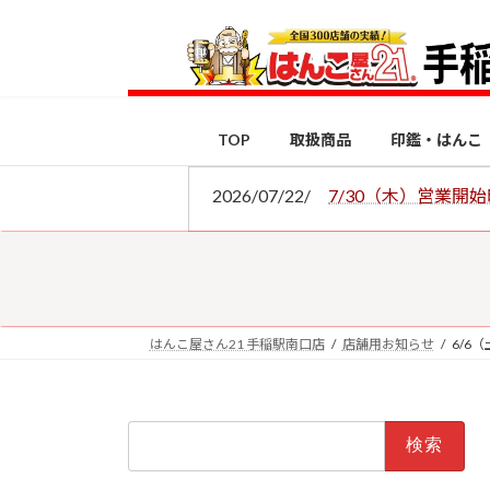
コ
ナ
ン
ビ
テ
ゲ
ン
ー
ツ
シ
TOP
取扱商品
印鑑・はんこ
へ
ョ
ス
ン
2026/07/22/
7/30（木）営業開
キ
に
ッ
移
プ
動
はんこ屋さん21 手稲駅南口店
店舗用お知らせ
6/6
検
索: